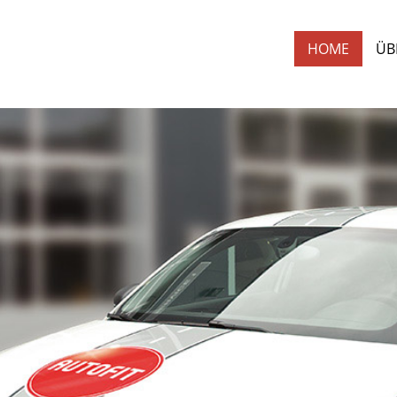
HOME
ÜB