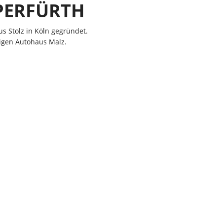
PPERFÜRTH
B
 Stolz in Köln gegründet.
ligen Autohaus Malz.
Priv
Du